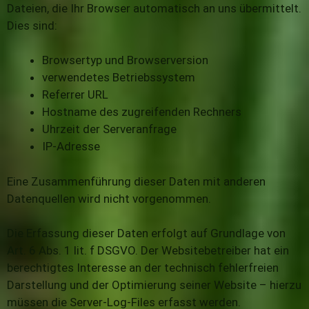
Dateien, die Ihr Browser automatisch an uns übermittelt.
Dies sind:
Browsertyp und Browserversion
verwendetes Betriebssystem
Referrer URL
Hostname des zugreifenden Rechners
Uhrzeit der Serveranfrage
IP-Adresse
Eine Zusammenführung dieser Daten mit anderen
Datenquellen wird nicht vorgenommen.
Die Erfassung dieser Daten erfolgt auf Grundlage von
Art. 6 Abs. 1 lit. f DSGVO. Der Websitebetreiber hat ein
berechtigtes Interesse an der technisch fehlerfreien
Darstellung und der Optimierung seiner Website – hierzu
müssen die Server-Log-Files erfasst werden.