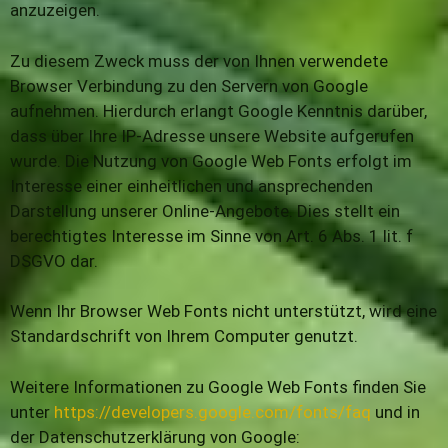
anzuzeigen.
Zu diesem Zweck muss der von Ihnen verwendete
Browser Verbindung zu den Servern von Google
aufnehmen. Hierdurch erlangt Google Kenntnis darüber,
dass über Ihre IP-Adresse unsere Website aufgerufen
wurde. Die Nutzung von Google Web Fonts erfolgt im
Interesse einer einheitlichen und ansprechenden
Darstellung unserer Online-Angebote. Dies stellt ein
berechtigtes Interesse im Sinne von Art. 6 Abs. 1 lit. f
DSGVO dar.
Wenn Ihr Browser Web Fonts nicht unterstützt, wird eine
Standardschrift von Ihrem Computer genutzt.
Weitere Informationen zu Google Web Fonts finden Sie
unter
https://developers.google.com/fonts/faq
und in
der Datenschutzerklärung von Google: