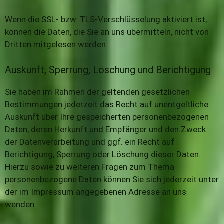
Wenn die SSL- bzw. TLS-Verschlüsselung aktiviert ist,
können die Daten, die Sie an uns übermitteln, nicht von
Dritten mitgelesen werden.
Auskunft, Sperrung, Löschung und Berichtigung
Sie haben im Rahmen der geltenden gesetzlichen
Bestimmungen jederzeit das Recht auf unentgeltliche
Auskunft über Ihre gespeicherten personenbezogenen
Daten, deren Herkunft und Empfänger und den Zweck
der Datenverarbeitung und ggf. ein Recht auf
Berichtigung, Sperrung oder Löschung dieser Daten.
Hierzu sowie zu weiteren Fragen zum Thema
personenbezogene Daten können Sie sich jederzeit unter
der im Impressum angegebenen Adresse an uns
wenden.