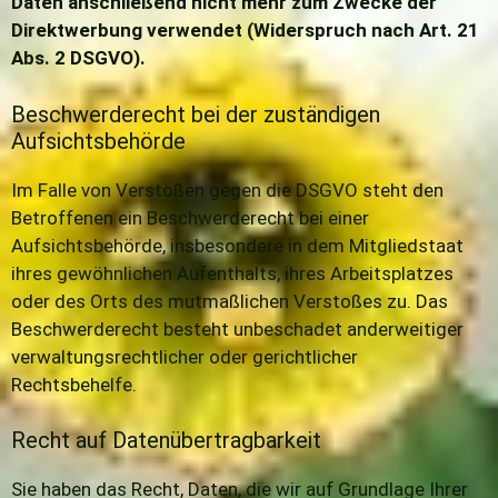
Daten anschließend nicht mehr zum Zwecke der
Direktwerbung verwendet (Widerspruch nach Art. 21
Abs. 2 DSGVO).
Beschwerderecht bei der zuständigen
Aufsichtsbehörde
Im Falle von Verstößen gegen die DSGVO steht den
Betroffenen ein Beschwerderecht bei einer
Aufsichtsbehörde, insbesondere in dem Mitgliedstaat
ihres gewöhnlichen Aufenthalts, ihres Arbeitsplatzes
oder des Orts des mutmaßlichen Verstoßes zu. Das
Beschwerderecht besteht unbeschadet anderweitiger
verwaltungsrechtlicher oder gerichtlicher
Rechtsbehelfe.
Recht auf Datenübertragbarkeit
Sie haben das Recht, Daten, die wir auf Grundlage Ihrer