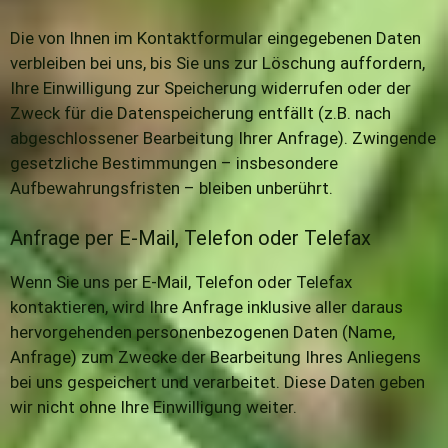
Die von Ihnen im Kontaktformular eingegebenen Daten
verbleiben bei uns, bis Sie uns zur Löschung auffordern,
Ihre Einwilligung zur Speicherung widerrufen oder der
Zweck für die Datenspeicherung entfällt (z.B. nach
abgeschlossener Bearbeitung Ihrer Anfrage). Zwingende
gesetzliche Bestimmungen – insbesondere
Aufbewahrungsfristen – bleiben unberührt.
Anfrage per E-Mail, Telefon oder Telefax
Wenn Sie uns per E-Mail, Telefon oder Telefax
kontaktieren, wird Ihre Anfrage inklusive aller daraus
hervorgehenden personenbezogenen Daten (Name,
Anfrage) zum Zwecke der Bearbeitung Ihres Anliegens
bei uns gespeichert und verarbeitet. Diese Daten geben
wir nicht ohne Ihre Einwilligung weiter.