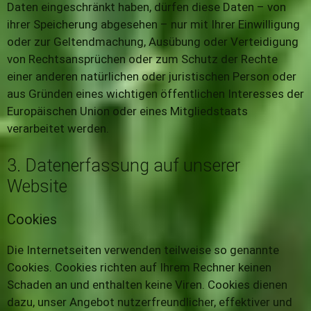
Daten eingeschränkt haben, dürfen diese Daten – von
ihrer Speicherung abgesehen – nur mit Ihrer Einwilligung
oder zur Geltendmachung, Ausübung oder Verteidigung
von Rechtsansprüchen oder zum Schutz der Rechte
einer anderen natürlichen oder juristischen Person oder
aus Gründen eines wichtigen öffentlichen Interesses der
Europäischen Union oder eines Mitgliedstaats
verarbeitet werden.
3. Datenerfassung auf unserer
Website
Cookies
Die Internetseiten verwenden teilweise so genannte
Cookies. Cookies richten auf Ihrem Rechner keinen
Schaden an und enthalten keine Viren. Cookies dienen
dazu, unser Angebot nutzerfreundlicher, effektiver und