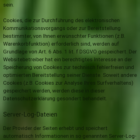
sein.
Cookies, die zur Durchführung des elektronischen
Kommunikationsvorgangs oder zur Bereitstellung
bestimmter, von Ihnen erwünschter Funktionen (z.B.
Warenkorbfunktion) erforderlich sind, werden auf
Grundlage von Art. 6 Abs. 1 lit. f DSGVO gespeichert. Der
Websitebetreiber hat ein berechtigtes Interesse an der
Speicherung von Cookies zur technisch fehlerfreien und
optimierten Bereitstellung seiner Dienste. Soweit andere
Cookies (z.B. Cookies zur Analyse Ihres Surfverhaltens)
gespeichert werden, werden diese in dieser
Datenschutzerklärung gesondert behandelt.
Server-Log-Dateien
Der Provider der Seiten erhebt und speichert
automatisch Informationen in so genannten Server-Log-