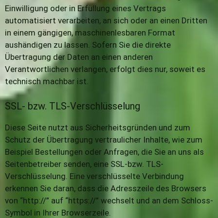
Einwilligung oder in Erfüllung eines Vertrags
automatisiert verarbeiten, an sich oder an einen Dritten
in einem gängigen, maschinenlesbaren Format
aushändigen zu lassen. Sofern Sie die direkte
Übertragung der Daten an einen anderen
Verantwortlichen verlangen, erfolgt dies nur, soweit es
technisch machbar ist.
SSL- bzw. TLS-Verschlüsselung
Diese Seite nutzt aus Sicherheitsgründen und zum
Schutz der Übertragung vertraulicher Inhalte, wie zum
Beispiel Bestellungen oder Anfragen, die Sie an uns als
Seitenbetreiber senden, eine SSL-bzw. TLS-
Verschlüsselung. Eine verschlüsselte Verbindung
erkennen Sie daran, dass die Adresszeile des Browsers
von “http://” auf “https://” wechselt und an dem Schloss-
Symbol in Ihrer Browserzeile.