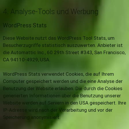
4. Analyse-Tools und Werbung
WordPress Stats
Diese Website nutzt das WordPress Tool Stats, um
Besucherzugriffe statistisch auszuwerten. Anbieter ist
die Automattic Inc., 60 29th Street #343, San Francisco,
CA 94110-4929, USA.
WordPress Stats verwendet Cookies, die auf Ihrem
Computer gespeichert werden und die eine Analyse der
Benutzung der Website erlauben. Die durch die Cookies
generierten Informationen über die Benutzung unserer
Website werden auf Servern in den USA gespeichert. Ihre
IP-Adresse wird nach der Verarbeitung und vor der
Speicherung anonymisiert.