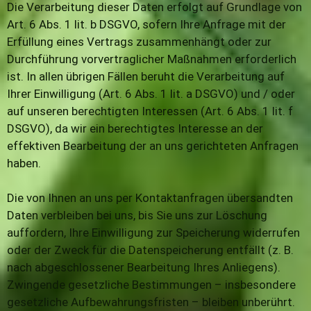
Die Verarbeitung dieser Daten erfolgt auf Grundlage von
Art. 6 Abs. 1 lit. b DSGVO, sofern Ihre Anfrage mit der
Erfüllung eines Vertrags zusammenhängt oder zur
Durchführung vorvertraglicher Maßnahmen erforderlich
ist. In allen übrigen Fällen beruht die Verarbeitung auf
Ihrer Einwilligung (Art. 6 Abs. 1 lit. a DSGVO) und / oder
auf unseren berechtigten Interessen (Art. 6 Abs. 1 lit. f
DSGVO), da wir ein berechtigtes Interesse an der
effektiven Bearbeitung der an uns gerichteten Anfragen
haben.
Die von Ihnen an uns per Kontaktanfragen übersandten
Daten verbleiben bei uns, bis Sie uns zur Löschung
auffordern, Ihre Einwilligung zur Speicherung widerrufen
oder der Zweck für die Datenspeicherung entfällt (z. B.
nach abgeschlossener Bearbeitung Ihres Anliegens).
Zwingende gesetzliche Bestimmungen – insbesondere
gesetzliche Aufbewahrungsfristen – bleiben unberührt.