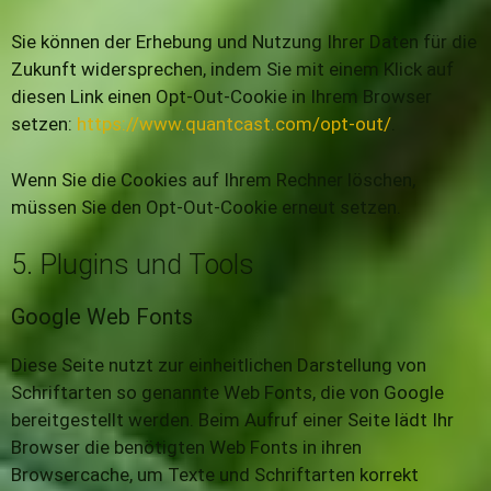
Sie können der Erhebung und Nutzung Ihrer Daten für die
Zukunft widersprechen, indem Sie mit einem Klick auf
diesen Link einen Opt-Out-Cookie in Ihrem Browser
setzen:
https://www.quantcast.com/opt-out/
.
Wenn Sie die Cookies auf Ihrem Rechner löschen,
müssen Sie den Opt-Out-Cookie erneut setzen.
5. Plugins und Tools
Google Web Fonts
Diese Seite nutzt zur einheitlichen Darstellung von
Schriftarten so genannte Web Fonts, die von Google
bereitgestellt werden. Beim Aufruf einer Seite lädt Ihr
Browser die benötigten Web Fonts in ihren
Browsercache, um Texte und Schriftarten korrekt