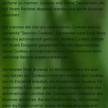
sicherer zu machen. Cookies sind kleine Textdateien, die
auf Ihrem Rechner abgelegt werden und die Ihr Browser
speichert.
Die meisten der von uns verwendeten Cookies sind so
genannte “Session-Cookies”. Sie werden nach Ende Ihres
Besuchs automatisch gelöscht. Andere Cookies bleiben
auf Ihrem Endgerät gespeichert bis Sie diese löschen.
Diese Cookies ermöglichen es uns, Ihren Browser beim
nächsten Besuch wiederzuerkennen.
Sie können Ihren Browser so einstellen, dass Sie über
das Setzen von Cookies informiert werden und Cookies
nur im Einzelfall erlauben, die Annahme von Cookies für
bestimmte Fälle oder generell ausschließen sowie das
automatische Löschen der Cookies beim Schließen des
Browser aktivieren. Bei der Deaktivierung von Cookies
kann die Funktionalität dieser Website eingeschränkt