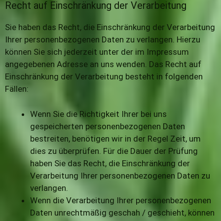
Recht auf Einschränkung der Verarbeitung
Sie haben das Recht, die Einschränkung der Verarbeitung
Ihrer personenbezogenen Daten zu verlangen. Hierzu
können Sie sich jederzeit unter der im Impressum
angegebenen Adresse an uns wenden. Das Recht auf
Einschränkung der Verarbeitung besteht in folgenden
Fällen:
Wenn Sie die Richtigkeit Ihrer bei uns
gespeicherten personenbezogenen Daten
bestreiten, benötigen wir in der Regel Zeit, um
dies zu überprüfen. Für die Dauer der Prüfung
haben Sie das Recht, die Einschränkung der
Verarbeitung Ihrer personenbezogenen Daten zu
verlangen.
Wenn die Verarbeitung Ihrer personenbezogenen
Daten unrechtmäßig geschah / geschieht, können