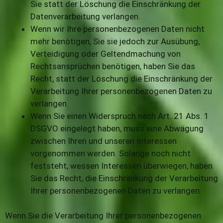
Sie statt der Löschung die Einschränkung der
Datenverarbeitung verlangen.
Wenn wir Ihre personenbezogenen Daten nicht
mehr benötigen, Sie sie jedoch zur Ausübung,
Verteidigung oder Geltendmachung von
Rechtsansprüchen benötigen, haben Sie das
Recht, statt der Löschung die Einschränkung der
Verarbeitung Ihrer personenbezogenen Daten zu
verlangen.
Wenn Sie einen Widerspruch nach Art. 21 Abs. 1
DSGVO eingelegt haben, muss eine Abwägung
zwischen Ihren und unseren Interessen
vorgenommen werden. Solange noch nicht
feststeht, wessen Interessen überwiegen, haben
Sie das Recht, die Einschränkung der Verarbeitung
Ihrer personenbezogenen Daten zu verlangen.
Wenn Sie die Verarbeitung Ihrer personenbezogenen