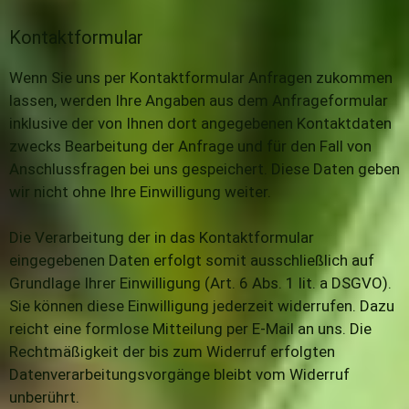
Kontaktformular
Wenn Sie uns per Kontaktformular Anfragen zukommen
lassen, werden Ihre Angaben aus dem Anfrageformular
inklusive der von Ihnen dort angegebenen Kontaktdaten
zwecks Bearbeitung der Anfrage und für den Fall von
Anschlussfragen bei uns gespeichert. Diese Daten geben
wir nicht ohne Ihre Einwilligung weiter.
Die Verarbeitung der in das Kontaktformular
eingegebenen Daten erfolgt somit ausschließlich auf
Grundlage Ihrer Einwilligung (Art. 6 Abs. 1 lit. a DSGVO).
Sie können diese Einwilligung jederzeit widerrufen. Dazu
reicht eine formlose Mitteilung per E-Mail an uns. Die
Rechtmäßigkeit der bis zum Widerruf erfolgten
Datenverarbeitungsvorgänge bleibt vom Widerruf
unberührt.